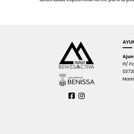
AYU
Ajun
Pl/ Po
0372
Marin