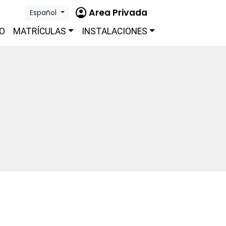
account_circle
Area Privada
Español
O
MATRÍCULAS
INSTALACIONES