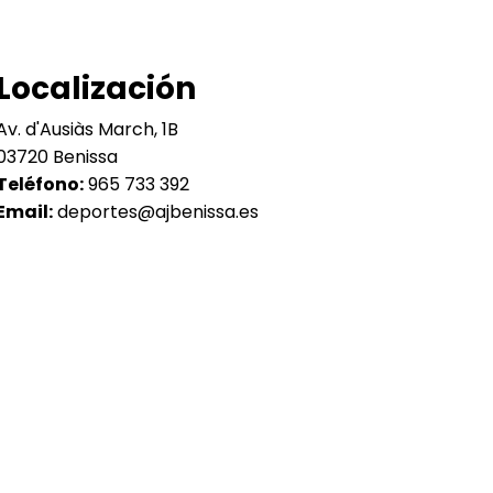
Localización
Av. d'Ausiàs March, 1B
03720 Benissa
Teléfono:
965 733 392
Email:
deportes@ajbenissa.es