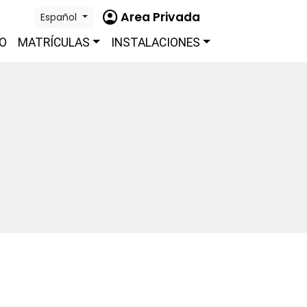
account_circle
Area Privada
Español
O
MATRÍCULAS
INSTALACIONES