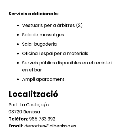
Servicis addicionals:
Vestuaris per a àrbitres (2)
Sala de massatges
Sala-bugaderia
Oficina i espai per a materials
Serveis públics disponibles en el recinte i
en el bar
Ampli aparcament.
Localització
Part. La Costa, s/n.
03720 Benissa
Telèfon:
965 733 392
Email:
deportes@ajbenissa.es