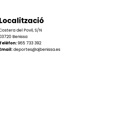
Localització
Costera del Povil, S/N
03720 Benissa
Telèfon:
965 733 392
Email:
deportes@ajbenissa.es