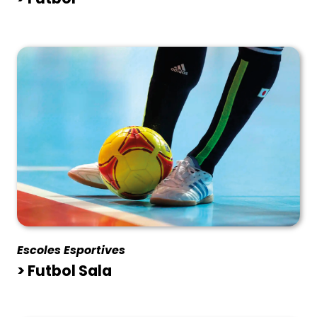
Escoles Esportives
> Futbol Sala