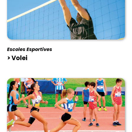
Escoles Esportives
> Volei