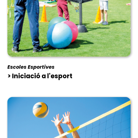
Escoles Esportives
> Iniciació a l'esport