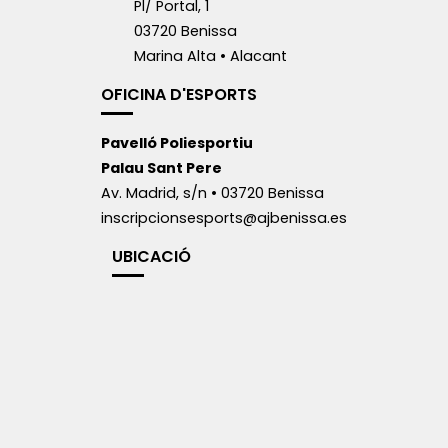
Pl/ Portal, 1
03720 Benissa
Marina Alta • Alacant
OFICINA D'ESPORTS
Pavelló Poliesportiu
Palau Sant Pere
Av. Madrid, s/n • 03720 Benissa
inscripcionsesports@ajbenissa.es
UBICACIÓ