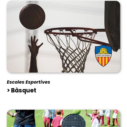
Escoles Esportives
> Bàsquet