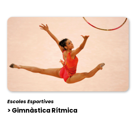
Escoles Esportives
> Gimnàstica Rítmica