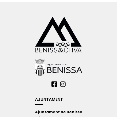
AJUNTAMENT
Ajuntament de Benissa